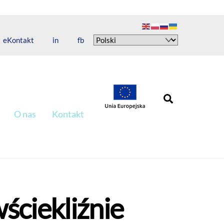
eKontakt
in
fb
Search
O nas
Kontakt
ściekliźnie