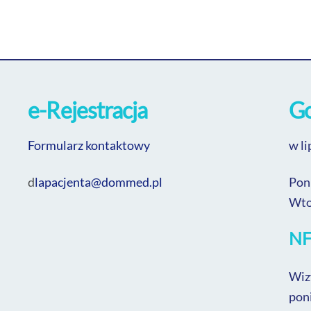
e-Rejestracja
Go
Fo
rmularz kontaktowy
w li
d
lapacjenta@
dommed
.pl
Pon
Wto
NF
Wiz
pon