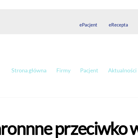
Back
To
Top
ePacjent
eRecepta
Strona główna
Firmy
Pacjent
Aktualności
hronnne przeciwko w