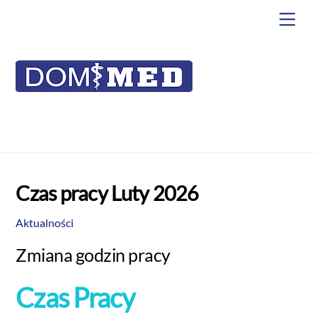
do
Skip
Back
Me
treści
to
To
content
Top
Czas pracy Luty 2026
Aktualności
Zmiana godzin pracy
Czas Pracy