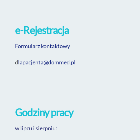
e-Rejestracja
Fo
rmularz kontaktowy
d
lapacjenta@
dommed
.pl
Godziny pracy
w lipcu i sierpniu: