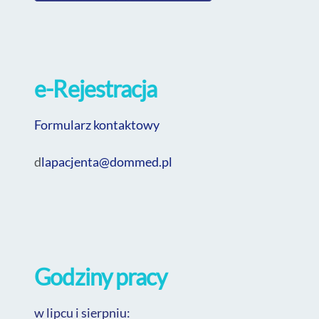
e-Rejestracja
Fo
rmularz kontaktowy
d
lapacjenta@
dommed
.pl
Godziny pracy
w lipcu i sierpniu: