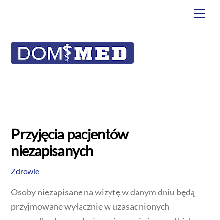
do
Skip
Back
Me
treści
to
To
content
Top
Przyjęcia pacjentów
niezapisanych
Zdrowie
Osoby niezapisane na wizytę w danym dniu będą
przyjmowane wyłącznie w uzasadnionych